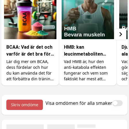
BCAA: Vad är det och
HMB: kan
Dju
varför är det bra för
leucinmetaboliten
ala
din träning?
skydda dina muskler?
kar
Lär dig mer om BCAA,
Vad HMB är, hur den
Vad
dess fördelar och hur
anti-katabola effekten
gör
eff
du kan använda det för
fungerar och vem som
säg
att förbättra din träning
faktiskt har mest att
och
och återhämtning.
vinna på tillskottet.
rätt
Dosering, former och en
börj
ärlig titt på forskningen.
Visa omdömen för alla smaker
Skriv omdöme