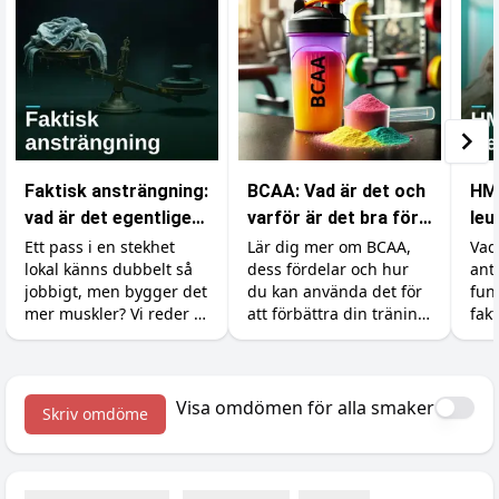
Faktisk ansträngning:
BCAA: Vad är det och
HM
vad är det egentligen
varför är det bra för
leu
som räknas i
din träning?
sky
Ett pass i en stekhet
Lär dig mer om BCAA,
Vad
lokal känns dubbelt så
dess fördelar och hur
ant
gymmet?
jobbigt, men bygger det
du kan använda det för
fun
mer muskler? Vi reder ut
att förbättra din träning
fakt
skillnaden mellan att
och återhämtning.
vinn
känna sig ansträngd
Dos
och att faktiskt ge
ärli
kroppen en signal att
Visa omdömen för alla smaker
Skriv omdöme
växa.