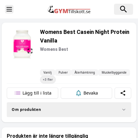
Toggle Sidebar
Womens Best Casein Night Protein
Vanilla
Womens Best
Vanilj
Pulver
Återhämtning
Muskelbyggande
+
3
fler
Lägg till i lista
Bevaka
Dela
Om produkten
Produkten är inte längre tillgänglig