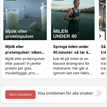
Mjölk eller
Springa milen under
Så 
proteinpulver: vilken
40 minuter: så tar du
trä
proteinkälla ska du
dig under
mu
Mjölk eller proteinpulver
Sub 40 på milen är en
Vet
efter passet? Vi jämför
klassisk drömgräns för
trän
välja?
drömgränsen
protein per glas,
motionärer. Här går vi
trä
muskelbygge, pris,
igenom vad som faktiskt
av a
kalorier och magen, så
krävs, hur du lägger
du vet när billig mjölk
upp träningen och vilka
räcker och när pulvret
tillskott som ger dig de
är värt pengarna.
sista sekunderna.
Visa omdömen för alla smaker
Skriv omdöme