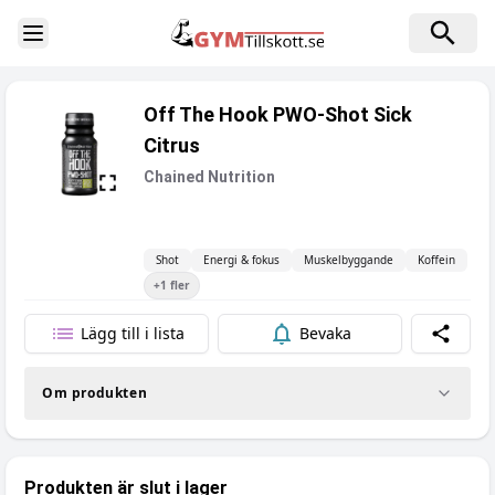
Toggle Sidebar
Off The Hook PWO-Shot Sick
Citrus
Chained Nutrition
Shot
Energi & fokus
Muskelbyggande
Koffein
+
1
fler
Lägg till i lista
Bevaka
Dela
Om produkten
Produkten är slut i lager