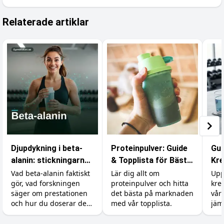
Relaterade artiklar
Djupdykning i beta-
Proteinpulver: Guide
Gui
alanin: stickningarna,
& Topplista för Bästa
Kre
karnosinet och
Resultat
du 
Vad beta-alanin faktiskt
Lär dig allt om
Upp
gör, vad forskningen
proteinpulver och hitta
kre
effekten
säger om prestationen
det bästa på marknaden
vår
och hur du doserar det
med vår topplista.
jäm
rätt (inklusive varför du
pri
börjar sticka i huden).