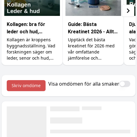
Kollagen: bra för
Guide: Bästa
Dju
leder och hud,
Kreatinet 2026 - Allt
ala
verkningslöst för
du behöver veta
kar
Kollagen är kroppens
Upptäck det bästa
Vad
byggnadsställning. Vad
kreatinet för 2026 med
gör
musklerna
eff
forskningen säger om
vår omfattande
säg
leder, senor och hud,
jämförelse och
och
varför det inte gör något
prisjämförelse.
rätt
för muskeltillväxten
börj
(utan att för den skull
skada), och dostricket
Visa omdömen för alla smaker
Skriv omdöme
med C-vitamin som gör
störst skillnad.