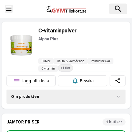
Toggle Sidebar
C-vitaminpulver
Alpha Plus
Pulver
Hälsa & välmående
Immunförsvar
+
1
fler
C-vitamin
Lägg till i lista
Bevaka
Dela
Om produkten
1
butiker
JÄMFÖR PRISER