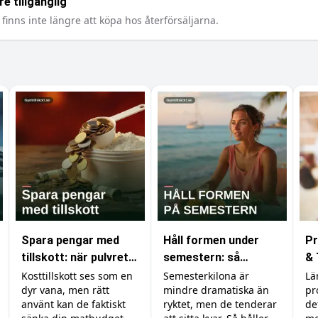
e tillgänglig
finns inte längre att köpa hos återförsäljarna.
Spara pengar med
Håll formen under
Pr
tillskott: när pulvret
semestern: så
& 
är billigare än maten
undviker du att lägga
Re
Kosttillskott ses som en
Semesterkilona är
Lä
dyr vana, men rätt
mindre dramatiska än
pr
på dig fett
använt kan de faktiskt
ryktet, men de tenderar
de