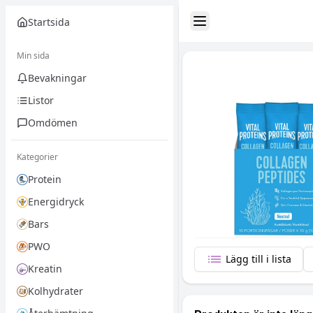
Startsida
Toggle Sidebar
Min sida
Bevakningar
Listor
Omdömen
Kategorier
Protein
Energidryck
Bars
PWO
Lägg till i lista
Kreatin
Kolhydrater