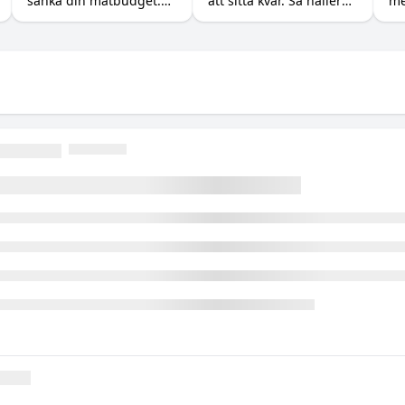
sänka din matbudget.
att sitta kvar. Så håller
me
Så ersätter du dyra
du formen utan att
råvaror som kött, fisk
banta bort
och exotiska grönsaker
semesterkänslan, plus
med billigare protein,
tillskotten som hjälper.
kreatin och vitaminer.