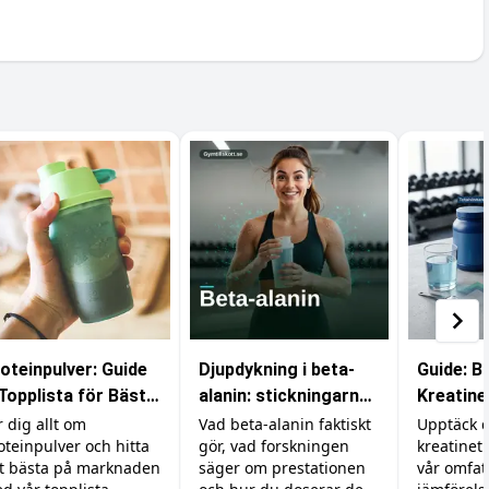
oteinpulver: Guide
Djupdykning i beta-
Guide: B
Topplista för Bästa
alanin: stickningarna,
Kreatinet
sultat
karnosinet och
du behöv
r dig allt om
Vad beta-alanin faktiskt
Upptäck d
oteinpulver och hitta
gör, vad forskningen
kreatinet
effekten
t bästa på marknaden
säger om prestationen
vår omfa