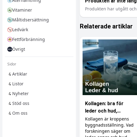
Återhämtning
Produkten är inte längr
Produkten har utgått och 
Vitaminer
Måltidsersättning
Relaterade artiklar
Ledvärk
Fettförbränning
Övrigt
Sidor
Artiklar
Listor
Nyheter
Stöd oss
Kollagen: bra för
leder och hud,
Om oss
verkningslöst för
Kollagen är kroppens
byggnadsställning. Vad
musklerna
forskningen säger om