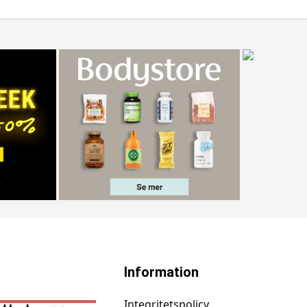
Information
Integritetspolicy