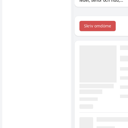
leder, senor och hud,
varför det inte gör något
för muskeltillväxten
(utan att för den skull
skada), och dostricket
Skriv omdöme
med C-vitamin som gör
störst skillnad.