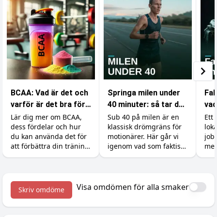
BCAA: Vad är det och
Springa milen under
Fak
varför är det bra för
40 minuter: så tar du
vad
din träning?
dig under
som
Lär dig mer om BCAA,
Sub 40 på milen är en
Ett 
dess fördelar och hur
klassisk drömgräns för
lok
drömgränsen
gy
du kan använda det för
motionärer. Här går vi
job
att förbättra din träning
igenom vad som faktiskt
mer
och återhämtning.
krävs, hur du lägger
ski
upp träningen och vilka
kän
tillskott som ger dig de
och 
sista sekunderna.
kro
Visa omdömen för alla smaker
Skriv omdöme
väx