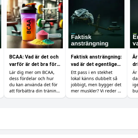
BCAA: Vad är det och
Faktisk ansträngning:
Är
varför är det bra för
vad är det egentligen
dr
din träning?
som räknas i
va
Lär dig mer om BCAA,
Ett pass i en stekhet
Är
dess fördelar och hur
lokal känns dubbelt så
da
gymmet?
du kan använda det för
jobbigt, men bygger det
ig
att förbättra din träning
mer muskler? Vi reder ut
bu
och återhämtning.
skillnaden mellan att
ko
känna sig ansträngd
so
och att faktiskt ge
bo
kroppen en signal att
me
växa.
du
va