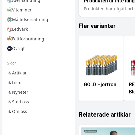
Återhämtning
Produkten är inte längr
Produkten har utgått och 
Vitaminer
Måltidsersättning
Fler varianter
Ledvärk
Fettförbränning
Övrigt
Sidor
Artiklar
Listor
GOLD Hjortron
RE
Bl
Nyheter
Stöd oss
Om oss
Relaterade artiklar