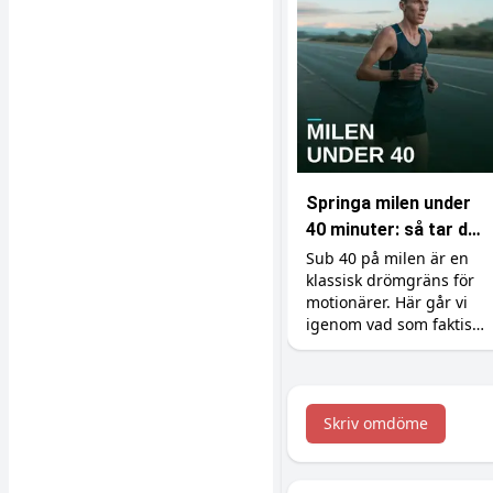
Springa milen under
40 minuter: så tar du
dig under
Sub 40 på milen är en
klassisk drömgräns för
drömgränsen
motionärer. Här går vi
igenom vad som faktiskt
krävs, hur du lägger
upp träningen och vilka
tillskott som ger dig de
sista sekunderna.
Skriv omdöme