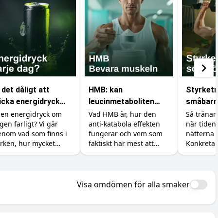
 det dåligt att
HMB: kan
Styrket
icka energidryck
leucinmetaboliten
småbarn
rje dag?
skydda dina muskler?
bygg mus
 en energidryck om
Vad HMB är, hur den
Så tränar 
gen farligt? Vi går
anti-katabola effekten
när tiden 
tid och 
enom vad som finns i
fungerar och vem som
nätterna ä
rken, hur mycket
faktiskt har mest att
Konkreta 
ffein du tål, varför
vinna på tillskottet.
tillskott o
cker och syra är
Dosering, former och en
förväntni
varna, vad det gör
ärlig titt på forskningen.
med små 
d tänderna och hur
Visa omdömen för alla smaker
 gör det till en okej
na.