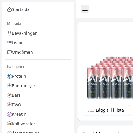
Startsida
Toggle Sidebar
Min sida
Bevakningar
Listor
Omdömen
Kategorier
Protein
Energidryck
Bars
PWO
Lägg till i lista
Kreatin
Kolhydrater