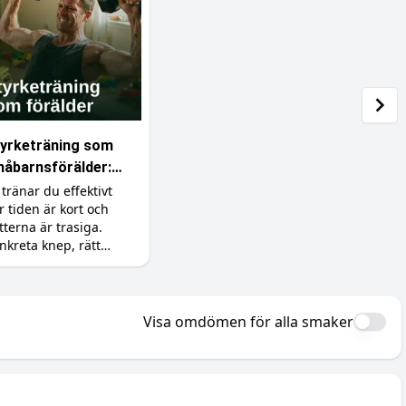
yrketräning som
åbarnsförälder:
gg muskler på lite
 tränar du effektivt
r tiden är kort och
d och lite sömn
tterna är trasiga.
nkreta knep, rätt
lskott och realistiska
rväntningar för dig
d små barn.
Visa omdömen för alla smaker