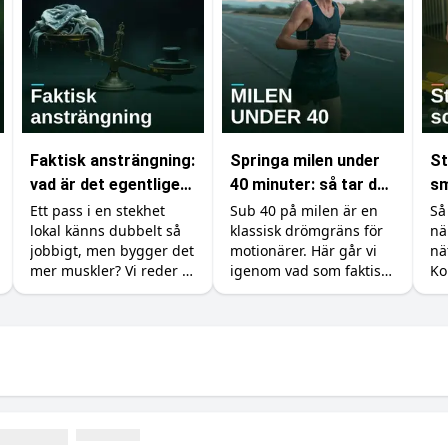
Faktisk ansträngning:
Springa milen under
St
vad är det egentligen
40 minuter: så tar du
sm
som räknas i
dig under
by
Ett pass i en stekhet
Sub 40 på milen är en
Så
lokal känns dubbelt så
klassisk drömgräns för
nä
gymmet?
drömgränsen
ti
jobbigt, men bygger det
motionärer. Här går vi
nä
mer muskler? Vi reder ut
igenom vad som faktiskt
Ko
skillnaden mellan att
krävs, hur du lägger
til
känna sig ansträngd
upp träningen och vilka
fö
och att faktiskt ge
tillskott som ger dig de
me
kroppen en signal att
sista sekunderna.
växa.