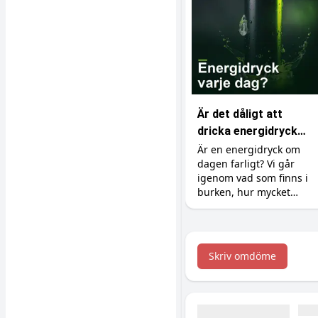
Är det dåligt att
dricka energidryck
varje dag?
Är en energidryck om
dagen farligt? Vi går
igenom vad som finns i
burken, hur mycket
koffein du tål, varför
socker och syra är
bovarna, vad det gör
med tänderna och hur
Skriv omdöme
du gör det till en okej
vana.