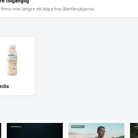
e tillgänglig
finns inte längre att köpa hos återförsäljarna.
nilla