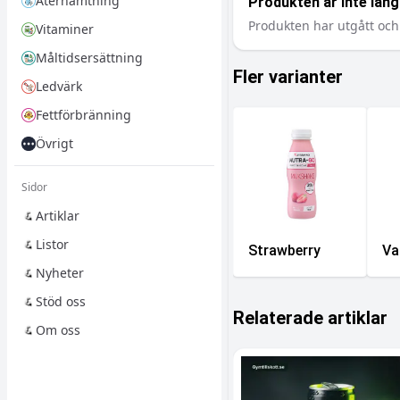
Återhämtning
Produkten är inte längr
Produkten har utgått och 
Vitaminer
Måltidsersättning
Fler varianter
Ledvärk
Fettförbränning
Övrigt
Sidor
Artiklar
Listor
Strawberry
Va
Nyheter
Stöd oss
Relaterade artiklar
Om oss