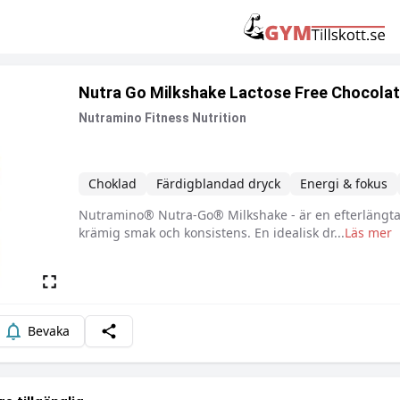
Nutra Go Milkshake Lactose Free Chocola
Nutramino Fitness Nutrition
Choklad
Färdigblandad dryck
Energi & fokus
Nutramino® Nutra-Go® Milkshake - är en efterlängtad
Beskrivning
krämig smak och konsistens. En idealisk dr
...
Läs mer
Bevaka
Dela