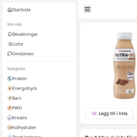
Startsida
Toggle Sidebar
Min sida
Bevakningar
Listor
Omdömen
Kategorier
Protein
Energidryck
Bars
PWO
Lägg till i lista
Kreatin
Kolhydrater