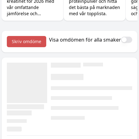
kreatinet för 2026 med
proteinpulver och hitta
gör
eff
vår omfattande
det bästa på marknaden
säg
jämförelse och
med vår topplista.
och
prisjämförelse.
rätt
börj
Visa omdömen för alla smaker
Skriv omdöme