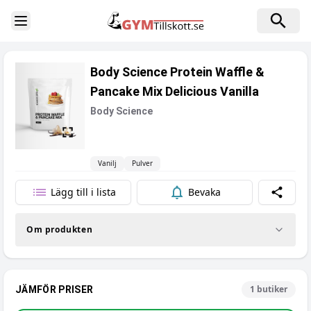
Toggle Sidebar
Body Science Protein Waffle &
Pancake Mix Delicious Vanilla
Body Science
Vanilj
Pulver
Lägg till i lista
Bevaka
Dela
Om produkten
1
butiker
JÄMFÖR PRISER