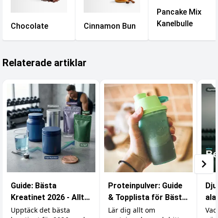
Pancake Mix
Kanelbulle
Chocolate
Cinnamon Bun
Relaterade artiklar
Guide: Bästa
Proteinpulver: Guide
Dju
Kreatinet 2026 - Allt
& Topplista för Bästa
ala
du behöver veta
Resultat
kar
Upptäck det bästa
Lär dig allt om
Vad