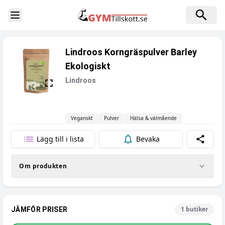
Toggle Sidebar
Lindroos Korngräspulver Barley
Ekologiskt
Lindroos
Veganskt
Pulver
Hälsa & välmående
Lägg till i lista
Bevaka
Dela
Om produkten
1
butiker
JÄMFÖR PRISER