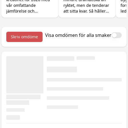
på dig fett
mu
vår omfattande
ryktet, men de tenderar
for
jämförelse och
att sitta kvar. Så håller
led
prisjämförelse.
du formen utan att
var
banta bort
för
semesterkänslan, plus
(uta
tillskotten som hjälper.
ska
Visa omdömen för alla smaker
Skriv omdöme
med
stör