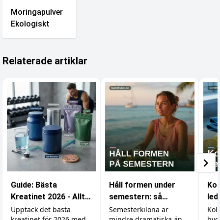
Moringapulver
Ekologiskt
Relaterade artiklar
Guide: Bästa
Håll formen under
Kol
Kreatinet 2026 - Allt
semestern: så
led
du behöver veta
undviker du att lägga
ver
Upptäck det bästa
Semesterkilona är
Kol
kreatinet för 2026 med
mindre dramatiska än
byg