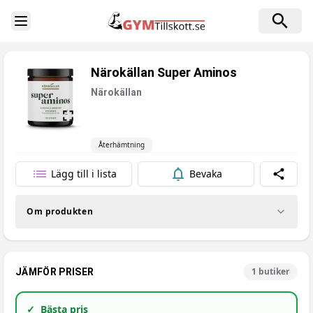
Toggle Sidebar
Närokällan Super Aminos
Närokällan
Återhämtning
Lägg till i lista
Bevaka
Dela
Om produkten
1
butiker
JÄMFÖR PRISER
✓
Bästa pris