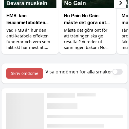
HMB: kan
No Pain No Gain:
Ma
leucinmetaboliten
måste det göra ont
mus
skydda dina muskler?
för att bygga
med
Vad HMB är, hur den
Måste det göra ont för
Tän
anti-katabola effekten
att träningen ska ge
pro
muskler?
fungerar och vem som
resultat? Vi reder ut
fak
faktiskt har mest att
sanningen bakom No
mus
vinna på tillskottet.
Pain No Gain, vad
kun
Dosering, former och en
träningsvärk faktiskt
sov
ärlig titt på forskningen.
betyder och hur du
du 
maxar återhämtningen.
vad
Visa omdömen för alla smaker
Skriv omdöme
om 