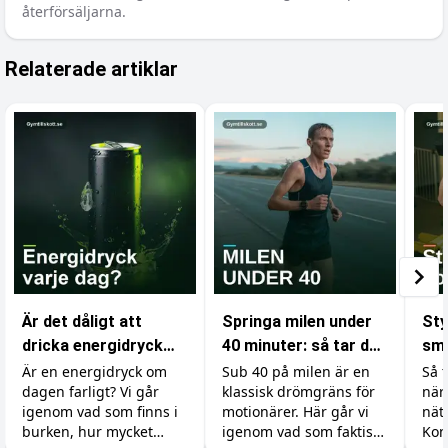
återförsäljarna.
Relaterade artiklar
Är det dåligt att
Springa milen under
Sty
dricka energidryck
40 minuter: så tar du
små
varje dag?
dig under
byg
Är en energidryck om
Sub 40 på milen är en
Så t
dagen farligt? Vi går
klassisk drömgräns för
när
drömgränsen
tid
igenom vad som finns i
motionärer. Här går vi
nät
burken, hur mycket
igenom vad som faktiskt
Kon