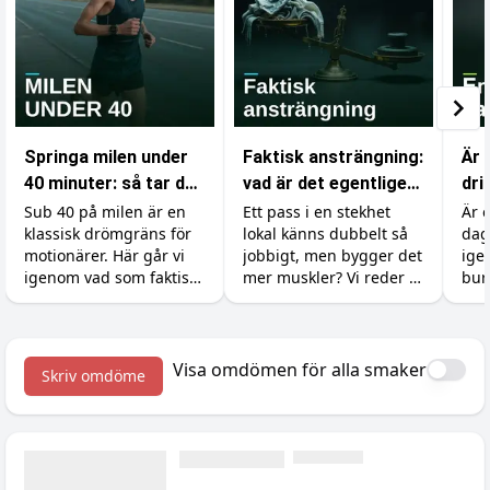
Springa milen under
Faktisk ansträngning:
Är 
40 minuter: så tar du
vad är det egentligen
dri
dig under
som räknas i
var
Sub 40 på milen är en
Ett pass i en stekhet
Är 
klassisk drömgräns för
lokal känns dubbelt så
dag
drömgränsen
gymmet?
motionärer. Här går vi
jobbigt, men bygger det
ige
igenom vad som faktiskt
mer muskler? Vi reder ut
bur
krävs, hur du lägger
skillnaden mellan att
koff
upp träningen och vilka
känna sig ansträngd
soc
tillskott som ger dig de
och att faktiskt ge
bov
sista sekunderna.
kroppen en signal att
med
Visa omdömen för alla smaker
Skriv omdöme
växa.
du g
van