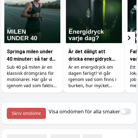
Springa milen under
Är det dåligt att
Fak
40 minuter: så tar du
dricka energidryck
vad
dig under
varje dag?
som
Sub 40 på milen är en
Är en energidryck om
Ett 
klassisk drömgräns för
dagen farligt? Vi går
lok
drömgränsen
gy
motionärer. Här går vi
igenom vad som finns i
job
igenom vad som faktiskt
burken, hur mycket
mer
krävs, hur du lägger
koffein du tål, varför
ski
upp träningen och vilka
socker och syra är
kän
tillskott som ger dig de
bovarna, vad det gör
och 
sista sekunderna.
med tänderna och hur
kro
Visa omdömen för alla smaker
Skriv omdöme
du gör det till en okej
väx
vana.