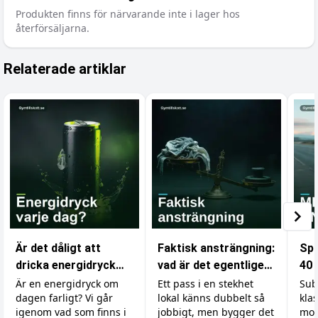
Produkten finns för närvarande inte i lager hos
återförsäljarna.
Relaterade artiklar
Är det dåligt att
Faktisk ansträngning:
Spr
dricka energidryck
vad är det egentligen
40 
varje dag?
som räknas i
dig
Är en energidryck om
Ett pass i en stekhet
Sub
dagen farligt? Vi går
lokal känns dubbelt så
kla
gymmet?
dr
igenom vad som finns i
jobbigt, men bygger det
mot