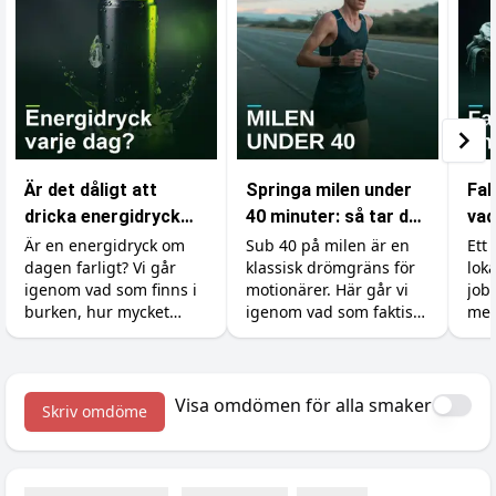
Är det dåligt att
Springa milen under
Fak
dricka energidryck
40 minuter: så tar du
vad
varje dag?
dig under
som
Är en energidryck om
Sub 40 på milen är en
Ett 
dagen farligt? Vi går
klassisk drömgräns för
lok
drömgränsen
gy
igenom vad som finns i
motionärer. Här går vi
job
burken, hur mycket
igenom vad som faktiskt
mer
koffein du tål, varför
krävs, hur du lägger
ski
socker och syra är
upp träningen och vilka
kän
bovarna, vad det gör
tillskott som ger dig de
och 
med tänderna och hur
sista sekunderna.
kro
Visa omdömen för alla smaker
Skriv omdöme
du gör det till en okej
väx
vana.