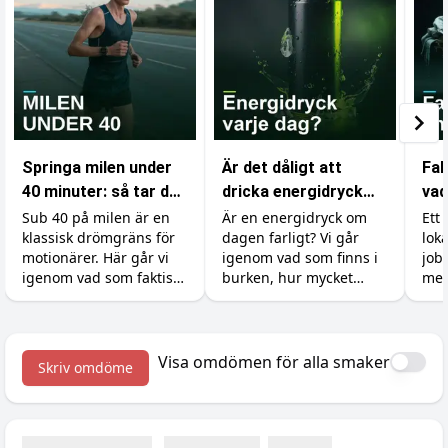
Springa milen under
Är det dåligt att
Fak
40 minuter: så tar du
dricka energidryck
vad
dig under
varje dag?
som
Sub 40 på milen är en
Är en energidryck om
Ett 
klassisk drömgräns för
dagen farligt? Vi går
lok
drömgränsen
gy
motionärer. Här går vi
igenom vad som finns i
job
igenom vad som faktiskt
burken, hur mycket
mer
krävs, hur du lägger
koffein du tål, varför
ski
upp träningen och vilka
socker och syra är
kän
tillskott som ger dig de
bovarna, vad det gör
och 
sista sekunderna.
med tänderna och hur
kro
Visa omdömen för alla smaker
Skriv omdöme
du gör det till en okej
väx
vana.