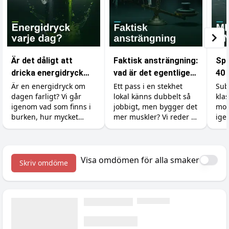
Är det dåligt att
Faktisk ansträngning:
Spr
dricka energidryck
vad är det egentligen
40 
varje dag?
som räknas i
dig
Är en energidryck om
Ett pass i en stekhet
Sub
dagen farligt? Vi går
lokal känns dubbelt så
kla
gymmet?
dr
igenom vad som finns i
jobbigt, men bygger det
mot
burken, hur mycket
mer muskler? Vi reder ut
ige
koffein du tål, varför
skillnaden mellan att
krä
socker och syra är
känna sig ansträngd
upp
bovarna, vad det gör
och att faktiskt ge
till
med tänderna och hur
kroppen en signal att
sis
Visa omdömen för alla smaker
Skriv omdöme
du gör det till en okej
växa.
vana.