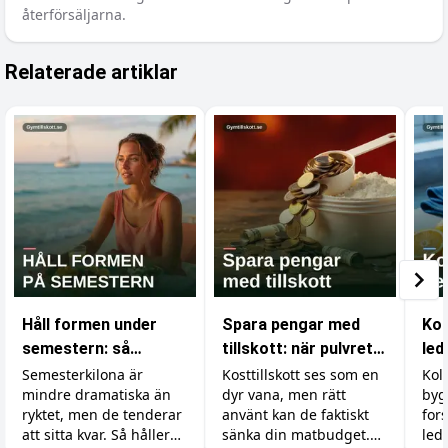
återförsäljarna.
Relaterade artiklar
Håll formen under
Spara pengar med
Kol
semestern: så
tillskott: när pulvret
led
undviker du att lägga
är billigare än maten
ver
Semesterkilona är
Kosttillskott ses som en
Kol
mindre dramatiska än
dyr vana, men rätt
byg
på dig fett
mu
ryktet, men de tenderar
använt kan de faktiskt
for
att sitta kvar. Så håller
sänka din matbudget.
led