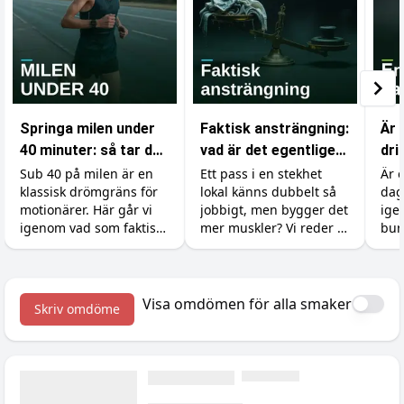
Springa milen under
Faktisk ansträngning:
Är 
40 minuter: så tar du
vad är det egentligen
dri
dig under
som räknas i
var
Sub 40 på milen är en
Ett pass i en stekhet
Är 
klassisk drömgräns för
lokal känns dubbelt så
dag
drömgränsen
gymmet?
motionärer. Här går vi
jobbigt, men bygger det
ige
igenom vad som faktiskt
mer muskler? Vi reder ut
bur
krävs, hur du lägger
skillnaden mellan att
koff
upp träningen och vilka
känna sig ansträngd
soc
tillskott som ger dig de
och att faktiskt ge
bov
sista sekunderna.
kroppen en signal att
med
Visa omdömen för alla smaker
Skriv omdöme
växa.
du g
van