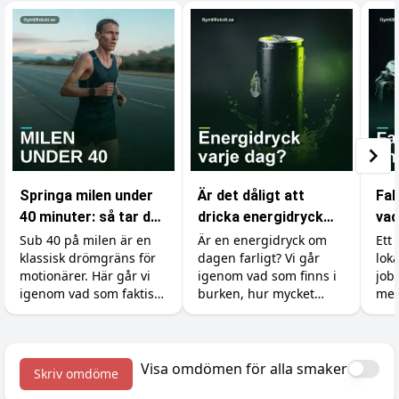
Springa milen under
Är det dåligt att
Fak
40 minuter: så tar du
dricka energidryck
vad
dig under
varje dag?
som
Sub 40 på milen är en
Är en energidryck om
Ett 
klassisk drömgräns för
dagen farligt? Vi går
lok
drömgränsen
gy
motionärer. Här går vi
igenom vad som finns i
job
igenom vad som faktiskt
burken, hur mycket
mer
krävs, hur du lägger
koffein du tål, varför
ski
upp träningen och vilka
socker och syra är
kän
tillskott som ger dig de
bovarna, vad det gör
och 
sista sekunderna.
med tänderna och hur
kro
Visa omdömen för alla smaker
Skriv omdöme
du gör det till en okej
väx