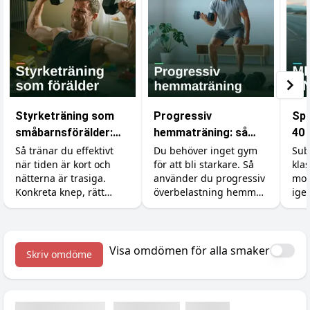
Styrketräning som
Progressiv
Spr
småbarnsförälder:
hemmaträning: så
40 
bygg muskler på lite
bygger du muskler
dig
Så tränar du effektivt
Du behöver inget gym
Sub
när tiden är kort och
för att bli starkare. Så
kla
tid och lite sömn
utan gym
dr
nätterna är trasiga.
använder du progressiv
mot
Konkreta knep, rätt
överbelastning hemma
ige
tillskott och realistiska
med hantlar,
krä
förväntningar för dig
gummiband och
upp
med små barn.
kroppsvikt, plus
till
tillskotten som stöttar
sis
Visa omdömen för alla smaker
Skriv omdöme
bygget.