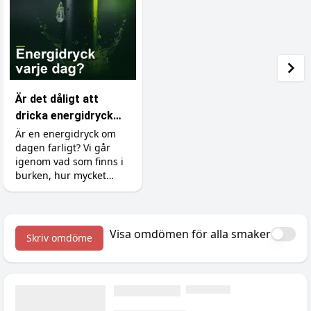
Är det dåligt att
dricka energidryck
varje dag?
Är en energidryck om
dagen farligt? Vi går
igenom vad som finns i
burken, hur mycket
koffein du tål, varför
socker och syra är
bovarna, vad det gör
med tänderna och hur
Visa omdömen för alla smaker
Skriv omdöme
du gör det till en okej
vana.