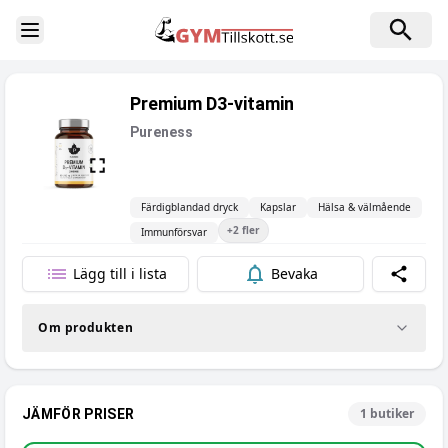
Toggle Sidebar
Premium D3-vitamin
Pureness
Färdigblandad dryck
Kapslar
Hälsa & välmående
+
2
fler
Immunförsvar
Lägg till i lista
Bevaka
Dela
Om produkten
1
butiker
JÄMFÖR PRISER