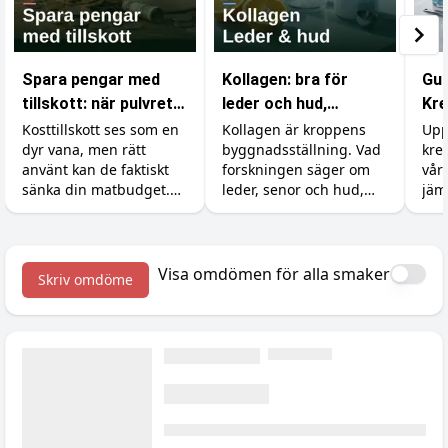
Spara pengar med
Kollagen: bra för
Gui
tillskott: när pulvret
leder och hud,
Kre
är billigare än maten
verkningslöst för
du 
Kosttillskott ses som en
Kollagen är kroppens
Upp
dyr vana, men rätt
byggnadsställning. Vad
kre
musklerna
använt kan de faktiskt
forskningen säger om
vår
sänka din matbudget.
leder, senor och hud,
jäm
Så ersätter du dyra
varför det inte gör något
pri
råvaror som kött, fisk
för muskeltillväxten
och exotiska grönsaker
(utan att för den skull
med billigare protein,
skada), och dostricket
Visa omdömen för alla smaker
Skriv omdöme
kreatin och vitaminer.
med C-vitamin som gör
störst skillnad.