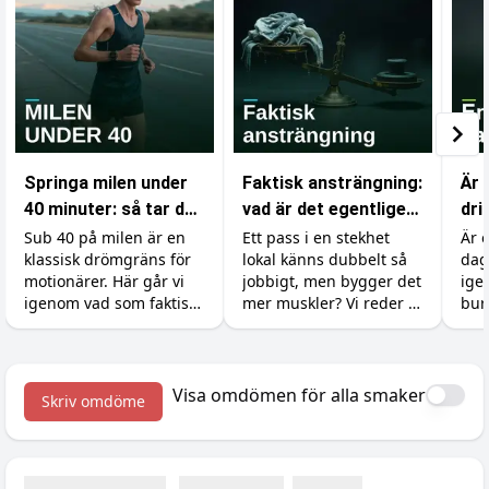
Springa milen under
Faktisk ansträngning:
Är 
40 minuter: så tar du
vad är det egentligen
dri
dig under
som räknas i
var
Sub 40 på milen är en
Ett pass i en stekhet
Är 
klassisk drömgräns för
lokal känns dubbelt så
dag
drömgränsen
gymmet?
motionärer. Här går vi
jobbigt, men bygger det
ige
igenom vad som faktiskt
mer muskler? Vi reder ut
bur
krävs, hur du lägger
skillnaden mellan att
koff
upp träningen och vilka
känna sig ansträngd
soc
tillskott som ger dig de
och att faktiskt ge
bov
sista sekunderna.
kroppen en signal att
med
Visa omdömen för alla smaker
Skriv omdöme
växa.
du g
van