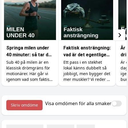
Springa milen under
Faktisk ansträngning:
Är 
40 minuter: så tar du
vad är det egentligen
dri
dig under
som räknas i
var
Sub 40 på milen är en
Ett pass i en stekhet
Är 
klassisk drömgräns för
lokal känns dubbelt så
dag
drömgränsen
gymmet?
motionärer. Här går vi
jobbigt, men bygger det
ige
igenom vad som faktiskt
mer muskler? Vi reder ut
bur
krävs, hur du lägger
skillnaden mellan att
koff
upp träningen och vilka
känna sig ansträngd
soc
tillskott som ger dig de
och att faktiskt ge
bov
sista sekunderna.
kroppen en signal att
med
Visa omdömen för alla smaker
Skriv omdöme
växa.
du g
van