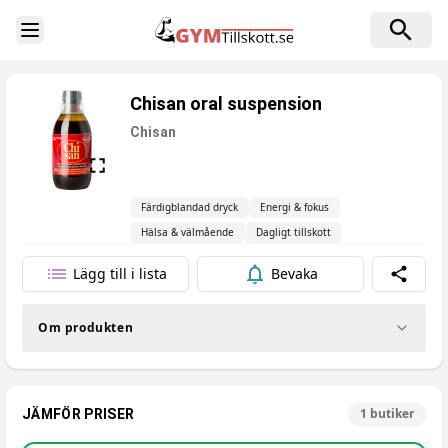
Toggle Sidebar
Chisan oral suspension
Chisan
Färdigblandad dryck
Energi & fokus
Hälsa & välmående
Dagligt tillskott
Lägg till i lista
Bevaka
Dela
Om produkten
1
butiker
JÄMFÖR PRISER