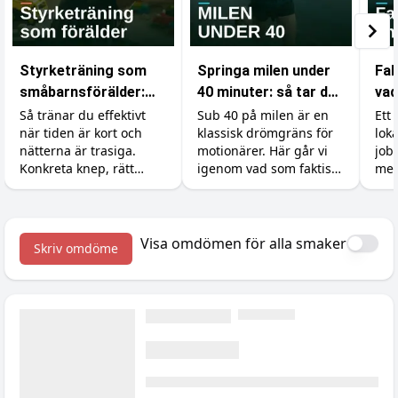
Styrketräning som
Springa milen under
Fak
småbarnsförälder:
40 minuter: så tar du
vad
bygg muskler på lite
dig under
som
Så tränar du effektivt
Sub 40 på milen är en
Ett 
när tiden är kort och
klassisk drömgräns för
lok
tid och lite sömn
drömgränsen
gy
nätterna är trasiga.
motionärer. Här går vi
job
Konkreta knep, rätt
igenom vad som faktiskt
mer
tillskott och realistiska
krävs, hur du lägger
ski
förväntningar för dig
upp träningen och vilka
kän
med små barn.
tillskott som ger dig de
och 
sista sekunderna.
kro
Visa omdömen för alla smaker
Skriv omdöme
väx