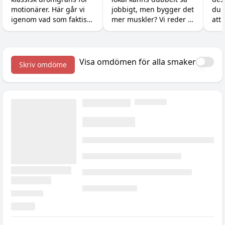
drömgränsen
gymmet?
motionärer. Här går vi
jobbigt, men bygger det
du 
igenom vad som faktiskt
mer muskler? Vi reder ut
att 
krävs, hur du lägger
skillnaden mellan att
och
upp träningen och vilka
känna sig ansträngd
tillskott som ger dig de
och att faktiskt ge
sista sekunderna.
kroppen en signal att
Visa omdömen för alla smaker
Skriv omdöme
växa.