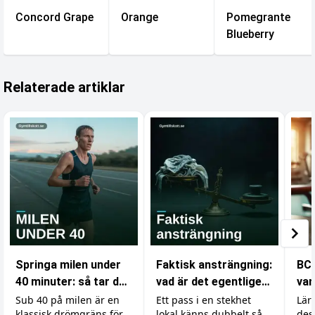
Concord Grape
Orange
Pomegrante
Blueberry
Relaterade artiklar
Springa milen under
Faktisk ansträngning:
BCA
40 minuter: så tar du
vad är det egentligen
var
dig under
som räknas i
din
Sub 40 på milen är en
Ett pass i en stekhet
Lär
klassisk drömgräns för
lokal känns dubbelt så
des