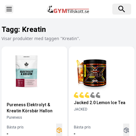
Toggle Sidebar
Tagg:
Kreatin
Visar produkter med taggen "Kreatin".
Jacked 2.0 Lemon Ice Tea
Pureness Elektrolyt &
JACKED
Kreatin Körsbär Hallon
Pureness
Bästa pris
Bästa pris
-
-