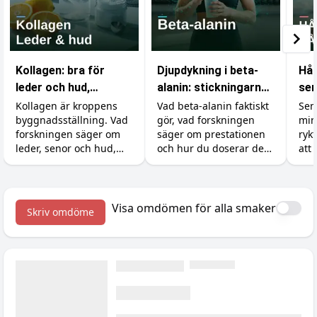
Kollagen: bra för
Djupdykning i beta-
Hål
leder och hud,
alanin: stickningarna,
sem
verkningslöst för
karnosinet och
und
Kollagen är kroppens
Vad beta-alanin faktiskt
Sem
byggnadsställning. Vad
gör, vad forskningen
min
musklerna
effekten
på 
forskningen säger om
säger om prestationen
ryk
leder, senor och hud,
och hur du doserar det
att 
varför det inte gör något
rätt (inklusive varför du
du 
för muskeltillväxten
börjar sticka i huden).
ban
(utan att för den skull
sem
skada), och dostricket
till
Visa omdömen för alla smaker
Skriv omdöme
med C-vitamin som gör
störst skillnad.