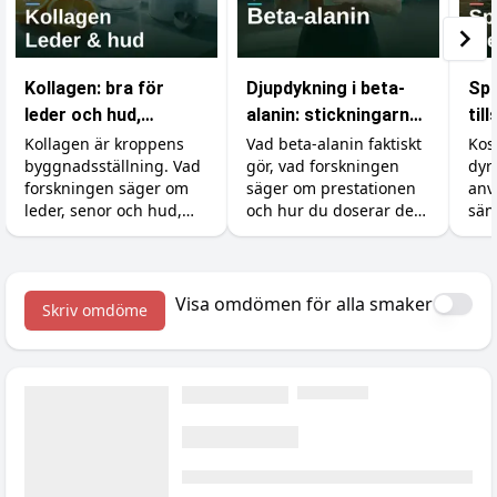
Kollagen: bra för
Djupdykning i beta-
Spa
leder och hud,
alanin: stickningarna,
til
verkningslöst för
karnosinet och
är 
Kollagen är kroppens
Vad beta-alanin faktiskt
Kos
byggnadsställning. Vad
gör, vad forskningen
dyr
musklerna
effekten
forskningen säger om
säger om prestationen
anv
leder, senor och hud,
och hur du doserar det
sän
varför det inte gör något
rätt (inklusive varför du
Så 
för muskeltillväxten
börjar sticka i huden).
råva
(utan att för den skull
och
skada), och dostricket
med
Visa omdömen för alla smaker
Skriv omdöme
med C-vitamin som gör
kre
störst skillnad.