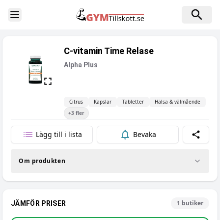
Toggle Sidebar
C-vitamin Time Relase
Alpha Plus
Citrus
Kapslar
Tabletter
Hälsa & välmående
+
3
fler
Lägg till i lista
Bevaka
Dela
Om produkten
1
butiker
JÄMFÖR PRISER