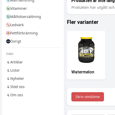
Återhämtning
Produkten är inte längr
Produkten har utgått och 
Vitaminer
Måltidsersättning
Fler varianter
Ledvärk
Fettförbränning
Övrigt
Sidor
Artiklar
Listor
Watermelon
Nyheter
Stöd oss
Om oss
Skriv omdöme