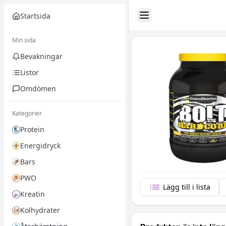
Startsida
Toggle Sidebar
Min sida
Bevakningar
Listor
Omdömen
Kategorier
Protein
Energidryck
Bars
PWO
Lägg till i lista
Kreatin
Kolhydrater