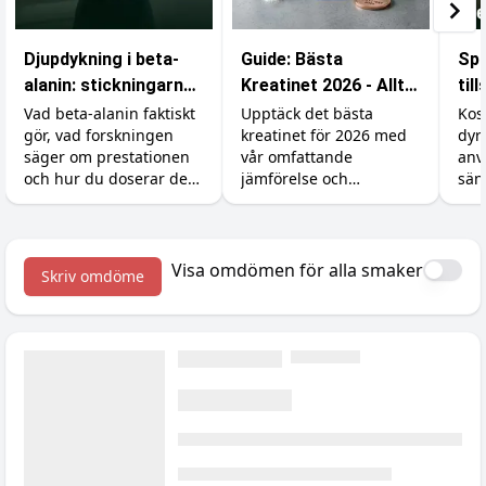
Djupdykning i beta-
Guide: Bästa
Spa
alanin: stickningarna,
Kreatinet 2026 - Allt
til
karnosinet och
du behöver veta
är 
Vad beta-alanin faktiskt
Upptäck det bästa
Kos
gör, vad forskningen
kreatinet för 2026 med
dyr
effekten
säger om prestationen
vår omfattande
anv
och hur du doserar det
jämförelse och
sän
rätt (inklusive varför du
prisjämförelse.
Så 
börjar sticka i huden).
råva
och
med
Visa omdömen för alla smaker
Skriv omdöme
kre