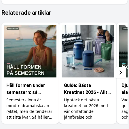
Relaterade artiklar
Håll formen under
Guide: Bästa
Dju
semestern: så
Kreatinet 2026 - Allt
ala
undviker du att lägga
du behöver veta
kar
Semesterkilona är
Upptäck det bästa
Vad
mindre dramatiska än
kreatinet för 2026 med
gör
på dig fett
eff
ryktet, men de tenderar
vår omfattande
säg
att sitta kvar. Så håller
jämförelse och
och
du formen utan att
prisjämförelse.
rätt
banta bort
börj