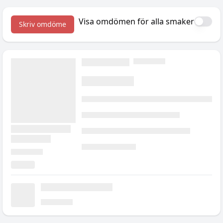
semesterkänslan, plus
tillskotten som hjälper.
Visa omdömen för alla smaker
Skriv omdöme