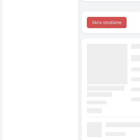
tillskott och realistiska
förväntningar för dig
med små barn.
Skriv omdöme