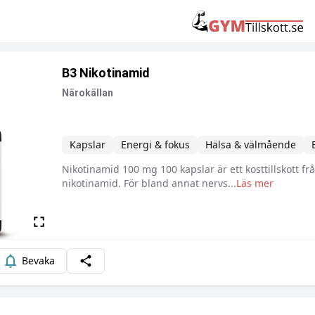
B3 Nikotinamid
Närokällan
Kapslar
Energi & fokus
Hälsa & välmående
Nikotinamid 100 mg 100 kapslar är ett kosttillskott f
Beskrivning
nikotinamid. För bland annat nervs
...
Läs mer
Bevaka
Dela