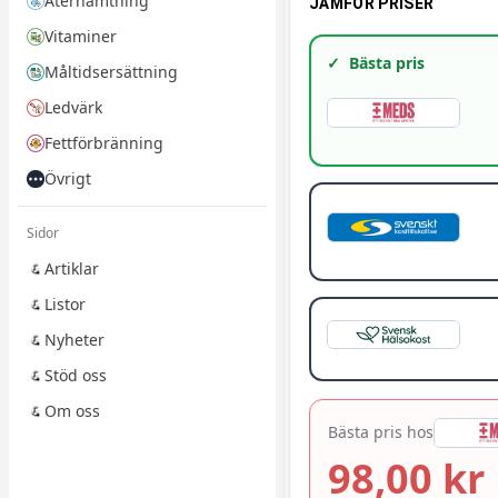
Återhämtning
JÄMFÖR PRISER
Vitaminer
✓
Bästa pris
Måltidsersättning
Ledvärk
Fettförbränning
Övrigt
Sidor
Artiklar
Listor
Nyheter
Stöd oss
Om oss
Bästa pris hos
98,00 kr