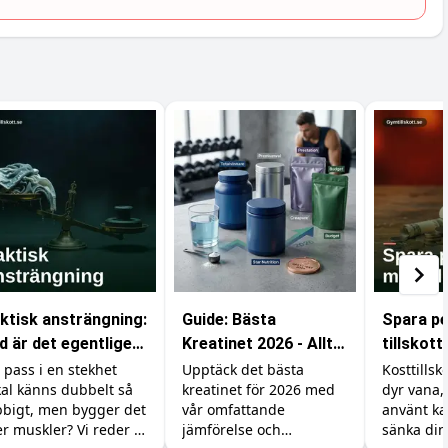
ktisk ansträngning:
Guide: Bästa
Spara p
d är det egentligen
Kreatinet 2026 - Allt
tillskott
m räknas i
du behöver veta
är billig
t pass i en stekhet
Upptäck det bästa
Kosttillsk
kal känns dubbelt så
kreatinet för 2026 med
dyr vana,
ymmet?
bbigt, men bygger det
vår omfattande
använt ka
r muskler? Vi reder ut
jämförelse och
sänka di