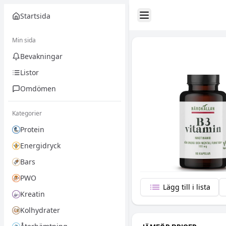
Startsida
Toggle Sidebar
Min sida
Bevakningar
Listor
Omdömen
Kategorier
Protein
Energidryck
Bars
PWO
Lägg till i lista
Kreatin
Kolhydrater