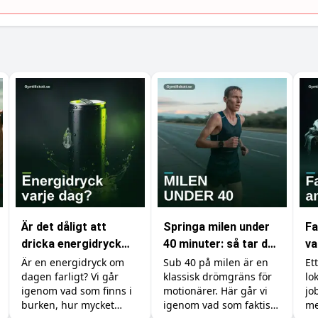
Är det dåligt att
Springa milen under
Fa
dricka energidryck
40 minuter: så tar du
va
varje dag?
dig under
so
Är en energidryck om
Sub 40 på milen är en
Et
dagen farligt? Vi går
klassisk drömgräns för
lo
drömgränsen
g
igenom vad som finns i
motionärer. Här går vi
jo
burken, hur mycket
igenom vad som faktiskt
me