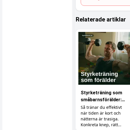
Relaterade artiklar
Styrketräning som
småbarnsförälder:
bygg muskler på lite
Så tränar du effektivt
när tiden är kort och
tid och lite sömn
nätterna är trasiga.
Konkreta knep, rätt