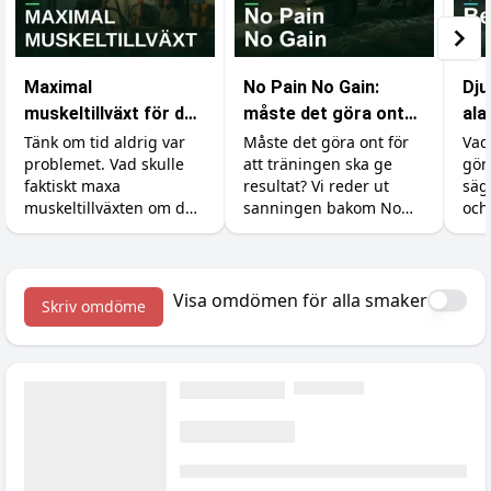
Maximal
No Pain No Gain:
Dju
muskeltillväxt för den
måste det göra ont
ala
med obegränsad tid
för att bygga
kar
Tänk om tid aldrig var
Måste det göra ont för
Vad
problemet. Vad skulle
att träningen ska ge
gör
muskler?
eff
faktiskt maxa
resultat? Vi reder ut
säg
muskeltillväxten om du
sanningen bakom No
och
kunde träna, äta och
Pain No Gain, vad
rätt
sova precis så mycket
träningsvärk faktiskt
börj
du ville? Vi går igenom
betyder och hur du
vad forskningen säger
maxar återhämtningen.
Visa omdömen för alla smaker
Skriv omdöme
om det verkliga taket.