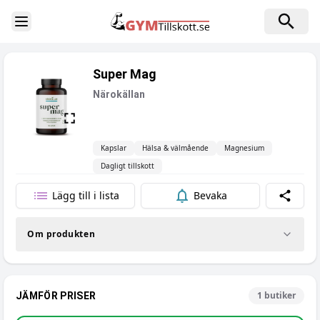
Toggle Sidebar
Super Mag
Närokällan
Kapslar
Hälsa & välmående
Magnesium
Dagligt tillskott
Lägg till i lista
Bevaka
Dela
Om produkten
1
butiker
JÄMFÖR PRISER