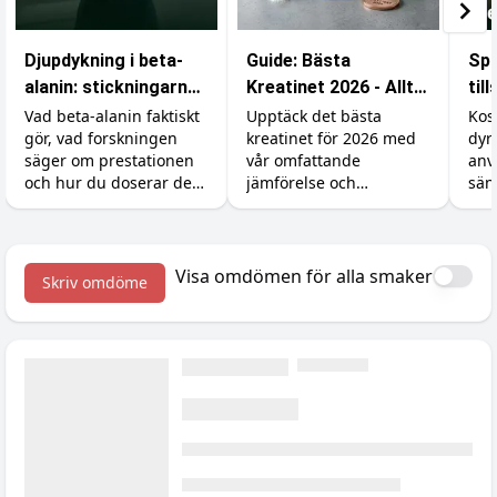
Djupdykning i beta-
Guide: Bästa
Spa
alanin: stickningarna,
Kreatinet 2026 - Allt
til
karnosinet och
du behöver veta
är 
Vad beta-alanin faktiskt
Upptäck det bästa
Kos
gör, vad forskningen
kreatinet för 2026 med
dyr
effekten
säger om prestationen
vår omfattande
anv
och hur du doserar det
jämförelse och
sän
rätt (inklusive varför du
prisjämförelse.
Så 
börjar sticka i huden).
råva
och
med
Visa omdömen för alla smaker
Skriv omdöme
kre