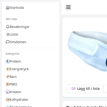
Startsida
Toggle Sidebar
Min sida
Bevakningar
Listor
Omdömen
Kategorier
Protein
Energidryck
Bars
PWO
Lägg till i lista
Kreatin
Kolhydrater