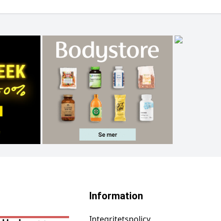
Information
Integritetspolicy