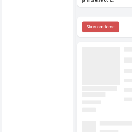
jämförelse och
prisjämförelse.
Skriv omdöme