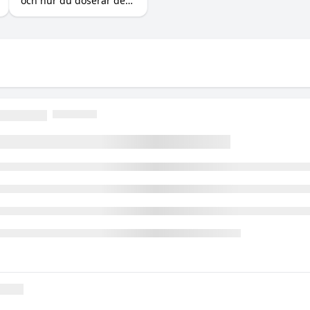
och hur du doserar det
rätt (inklusive varför du
börjar sticka i huden).