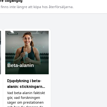
e tillgänglig
finns inte längre att köpa hos återförsäljarna.
Djupdykning i beta-
alanin: stickningarna,
karnosinet och
Vad beta-alanin faktiskt
gör, vad forskningen
effekten
säger om prestationen