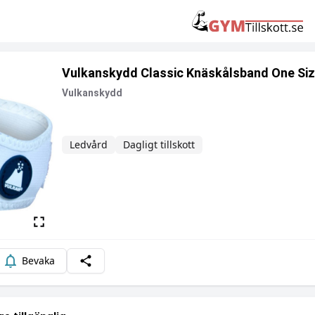
Vulkanskydd Classic Knäskålsband One Si
Vulkanskydd
Ledvård
Dagligt tillskott
Beskrivning
Bevaka
Dela