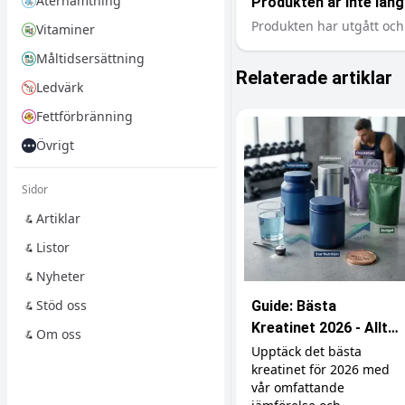
Återhämtning
Produkten är inte längr
Produkten har utgått och 
Vitaminer
Måltidsersättning
Relaterade artiklar
Ledvärk
Fettförbränning
Övrigt
Sidor
Artiklar
Listor
Nyheter
Stöd oss
Guide: Bästa
Kreatinet 2026 - Allt
Om oss
du behöver veta
Upptäck det bästa
kreatinet för 2026 med
vår omfattande