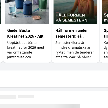
Guide: Bästa
Håll formen under
Sp
Kreatinet 2026 - Allt
semestern: så
ti
du behöver veta
undviker du att lägga
är
Upptäck det bästa
Semesterkilona är
Ko
kreatinet för 2026 med
mindre dramatiska än
dy
på dig fett
vår omfattande
ryktet, men de tenderar
an
jämförelse och
att sitta kvar. Så håller
sä
prisjämförelse.
du formen utan att
Så
banta bort
rå
semesterkänslan, plus
oc
tillskotten som hjälper.
me
kr