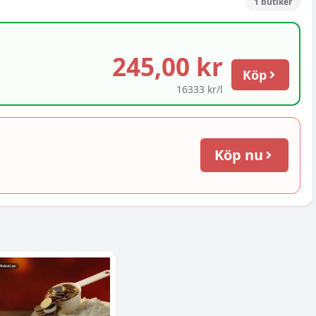
1
butiker
245,00 kr
Köp
16333 kr/l
Köp nu