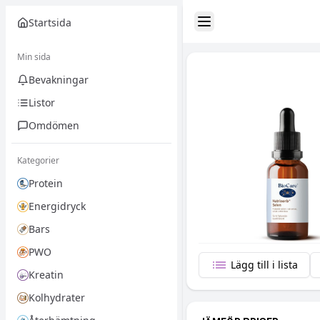
Startsida
Toggle Sidebar
Min sida
Bevakningar
Listor
Omdömen
Kategorier
Protein
Energidryck
Bars
PWO
Lägg till i lista
Kreatin
Kolhydrater