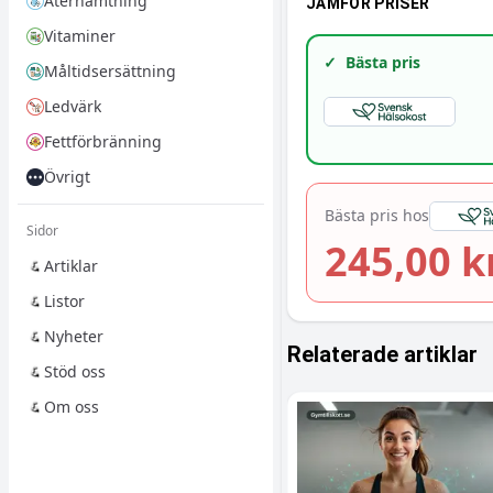
Återhämtning
JÄMFÖR PRISER
Vitaminer
✓
Bästa pris
Måltidsersättning
Ledvärk
Fettförbränning
Övrigt
Bästa pris hos
Sidor
245,00 k
Artiklar
Listor
Nyheter
Relaterade artiklar
Stöd oss
Om oss