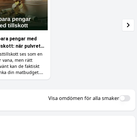
ara pengar med
llskott: när pulvret
 billigare än maten
sttillskott ses som en
r vana, men rätt
vänt kan de faktiskt
nka din matbudget.
 ersätter du dyra
varor som kött, fisk
h exotiska grönsaker
d billigare protein,
Visa omdömen för alla smaker
eatin och vitaminer.