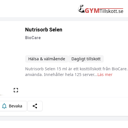
Nutrisorb Selen
BioCare
Hälsa & välmående
Dagligt tillskott
Nutrisorb Selen 15 ml är ett kosttillskott från BioCar
Beskrivning
använda. Innehåller hela 125 server
...
Läs mer
Bevaka
Dela