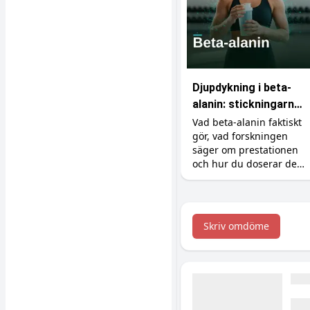
Djupdykning i beta-
alanin: stickningarna,
karnosinet och
Vad beta-alanin faktiskt
gör, vad forskningen
effekten
säger om prestationen
och hur du doserar det
rätt (inklusive varför du
börjar sticka i huden).
Skriv omdöme