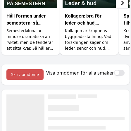
Håll formen under
Kollagen: bra för
Spa
semestern: så
leder och hud,
til
undviker du att lägga
verkningslöst för
är 
Semesterkilona är
Kollagen är kroppens
Kos
mindre dramatiska än
byggnadsställning. Vad
dyr
på dig fett
musklerna
ryktet, men de tenderar
forskningen säger om
anv
att sitta kvar. Så håller
leder, senor och hud,
sän
du formen utan att
varför det inte gör något
Så 
banta bort
för muskeltillväxten
råva
semesterkänslan, plus
(utan att för den skull
och
tillskotten som hjälper.
skada), och dostricket
med
Visa omdömen för alla smaker
Skriv omdöme
med C-vitamin som gör
kre
störst skillnad.