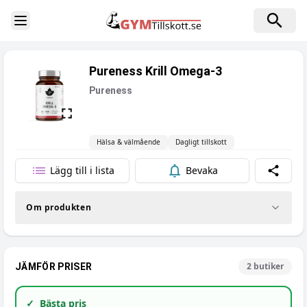
Toggle Sidebar
Pureness Krill Omega-3
Pureness
Hälsa & välmående
Dagligt tillskott
Lägg till i lista
Bevaka
Dela
Om produkten
2
butiker
JÄMFÖR PRISER
✓
Bästa pris