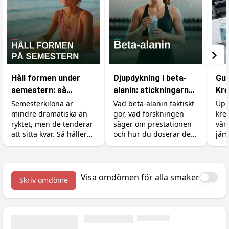
Håll formen under
Djupdykning i beta-
Gui
semestern: så
alanin: stickningarna,
Kre
undviker du att lägga
karnosinet och
du 
Semesterkilona är
Vad beta-alanin faktiskt
Upp
mindre dramatiska än
gör, vad forskningen
kre
på dig fett
effekten
ryktet, men de tenderar
säger om prestationen
vår
att sitta kvar. Så håller
och hur du doserar det
jäm
du formen utan att
rätt (inklusive varför du
pri
banta bort
börjar sticka i huden).
semesterkänslan, plus
tillskotten som hjälper.
Visa omdömen för alla smaker
Skriv omdöme