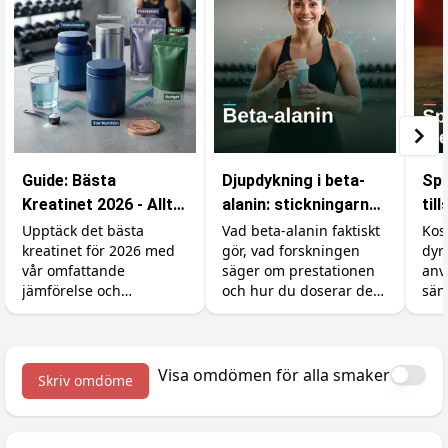
Guide: Bästa
Djupdykning i beta-
Spa
Kreatinet 2026 - Allt
alanin: stickningarna,
til
du behöver veta
karnosinet och
är 
Upptäck det bästa
Vad beta-alanin faktiskt
Kos
kreatinet för 2026 med
gör, vad forskningen
dyr
effekten
vår omfattande
säger om prestationen
anv
jämförelse och
och hur du doserar det
sän
prisjämförelse.
rätt (inklusive varför du
Så 
börjar sticka i huden).
råva
och
med
Visa omdömen för alla smaker
Skriv omdöme
kre