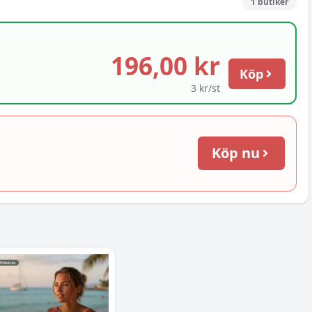
1
butiker
196,00 kr
Köp
3 kr/st
Köp nu