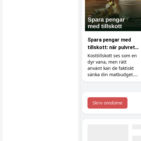
Spara pengar med
tillskott: när pulvret
är billigare än maten
Kosttillskott ses som en
dyr vana, men rätt
använt kan de faktiskt
sänka din matbudget.
Så ersätter du dyra
råvaror som kött, fisk
och exotiska grönsaker
med billigare protein,
Skriv omdöme
kreatin och vitaminer.