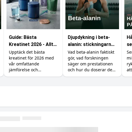
Guide: Bästa
Djupdykning i beta-
Hå
Kreatinet 2026 - Allt
alanin: stickningarna,
se
du behöver veta
karnosinet och
un
Upptäck det bästa
Vad beta-alanin faktiskt
Se
kreatinet för 2026 med
gör, vad forskningen
mi
effekten
på
vår omfattande
säger om prestationen
ry
jämförelse och
och hur du doserar det
att
prisjämförelse.
rätt (inklusive varför du
du
börjar sticka i huden).
ba
se
ti