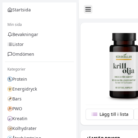
Startsida
Toggle Sidebar
Min sida
Bevakningar
Listor
Omdömen
Kategorier
Protein
Energidryck
Bars
PWO
Lägg till i lista
Kreatin
Kolhydrater