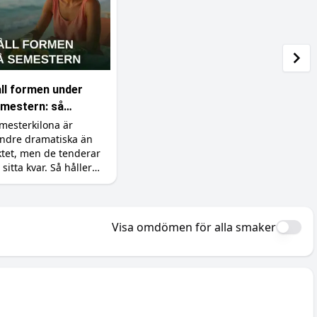
ll formen under
mestern: så
dviker du att lägga
mesterkilona är
ndre dramatiska än
 dig fett
ktet, men de tenderar
 sitta kvar. Så håller
 formen utan att
nta bort
mesterkänslan, plus
llskotten som hjälper.
Visa omdömen för alla smaker