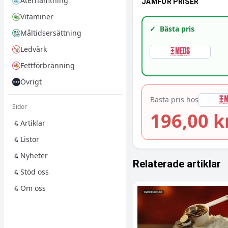
Återhämtning
JÄMFÖR PRISER
Vitaminer
✓
Bästa pris
Måltidsersättning
Ledvärk
Fettförbränning
Övrigt
Bästa pris hos
Sidor
196,00 k
Artiklar
Listor
Nyheter
Relaterade artiklar
Stöd oss
Om oss