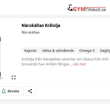
Närokällan Krillolja
Närokällan
Kapslar
Hälsa & välmående
Omega-3
Daglig
Krillolja från Närokällan utvinner sin råvara från krill
Beskrivning
brusande hav. Krillen fångas
...
Läs mer
Bevaka
Dela