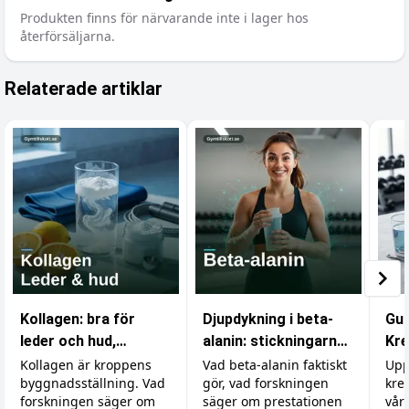
Produkten finns för närvarande inte i lager hos
återförsäljarna.
Relaterade artiklar
Kollagen: bra för
Djupdykning i beta-
Gui
leder och hud,
alanin: stickningarna,
Kre
verkningslöst för
karnosinet och
du 
Kollagen är kroppens
Vad beta-alanin faktiskt
Upp
byggnadsställning. Vad
gör, vad forskningen
kre
musklerna
effekten
forskningen säger om
säger om prestationen
vår