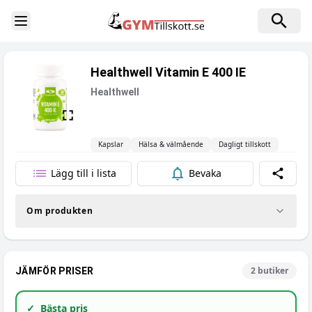
Toggle Sidebar
Healthwell Vitamin E 400 IE
Healthwell
Kapslar
Hälsa & välmående
Dagligt tillskott
Lägg till i lista
Bevaka
Dela
Om produkten
2
butiker
JÄMFÖR PRISER
✓
Bästa pris