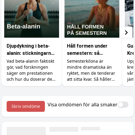
Djupdykning i beta-
Håll formen under
Gui
alanin: stickningarna,
semestern: så
Kre
karnosinet och
undviker du att lägga
du 
Vad beta-alanin faktiskt
Semesterkilona är
Upp
gör, vad forskningen
mindre dramatiska än
kre
effekten
på dig fett
säger om prestationen
ryktet, men de tenderar
vår
och hur du doserar det
att sitta kvar. Så håller
jäm
rätt (inklusive varför du
du formen utan att
pri
börjar sticka i huden).
banta bort
semesterkänslan, plus
tillskotten som hjälper.
Visa omdömen för alla smaker
Skriv omdöme