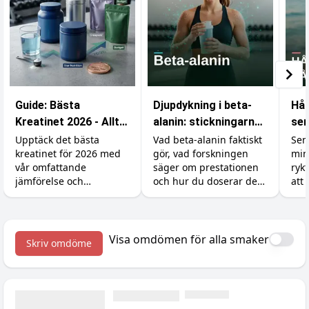
Guide: Bästa
Djupdykning i beta-
Hål
Kreatinet 2026 - Allt
alanin: stickningarna,
sem
du behöver veta
karnosinet och
und
Upptäck det bästa
Vad beta-alanin faktiskt
Sem
kreatinet för 2026 med
gör, vad forskningen
min
effekten
på 
vår omfattande
säger om prestationen
ryk
jämförelse och
och hur du doserar det
att 
prisjämförelse.
rätt (inklusive varför du
du 
börjar sticka i huden).
ban
sem
till
Visa omdömen för alla smaker
Skriv omdöme