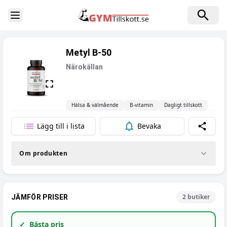
Toggle Sidebar
Metyl B-50
Närokällan
Hälsa & välmående
B-vitamin
Dagligt tillskott
Lägg till i lista
Bevaka
Dela
Om produkten
2
butiker
JÄMFÖR PRISER
✓
Bästa pris