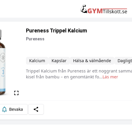
Pureness Trippel Kalcium
Pureness
Kalcium
Kapslar
Hälsa & välmående
Dagligt 
Trippel Kalcium från Pureness är ett noggrant samman
Beskrivning
kisel från bambu – en genomtänkt fo
...
Läs mer
Bevaka
Dela