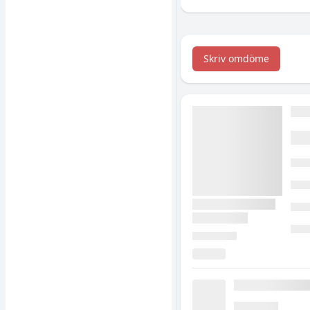
rätt (inklusive varför du
börjar sticka i huden).
Skriv omdöme