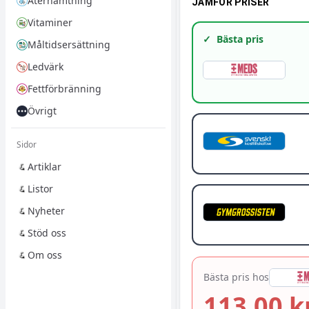
Återhämtning
JÄMFÖR PRISER
Vitaminer
✓
Bästa pris
Måltidsersättning
Ledvärk
Fettförbränning
Övrigt
Sidor
Artiklar
Listor
Nyheter
Stöd oss
Om oss
Bästa pris hos
113,00 k