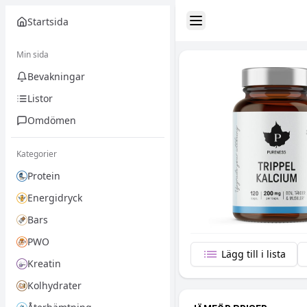
Startsida
Toggle Sidebar
Min sida
Bevakningar
Listor
Omdömen
Kategorier
Protein
Energidryck
Bars
PWO
Lägg till i lista
Kreatin
Kolhydrater