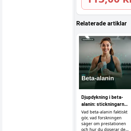
Relaterade artiklar
Djupdykning i beta-
alanin: stickningarna,
karnosinet och
Vad beta-alanin faktiskt
gör, vad forskningen
effekten
säger om prestationen
och hur du doserar det