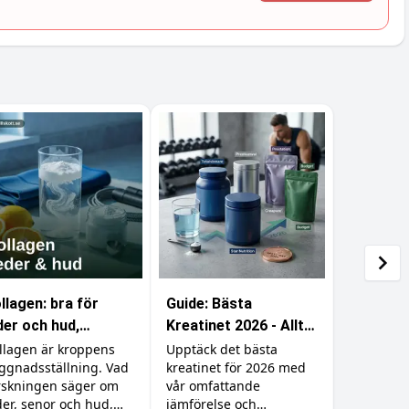
llagen: bra för
Guide: Bästa
der och hud,
Kreatinet 2026 - Allt
rkningslöst för
du behöver veta
llagen är kroppens
Upptäck det bästa
ggnadsställning. Vad
kreatinet för 2026 med
sklerna
rskningen säger om
vår omfattande
der, senor och hud,
jämförelse och