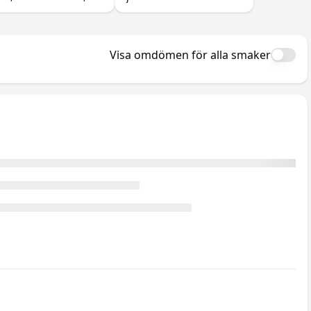
rför det inte gör något
prisjämförelse.
r muskeltillväxten
tan att för den skull
ada), och dostricket
Visa omdömen för alla smaker
d C-vitamin som gör
örst skillnad.