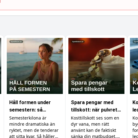
Håll formen under
Spara pengar med
Ko
semestern: så
tillskott: när pulvret
le
undviker du att lägga
är billigare än maten
ve
Semesterkilona är
Kosttillskott ses som en
Ko
mindre dramatiska än
dyr vana, men rätt
by
på dig fett
mu
ryktet, men de tenderar
använt kan de faktiskt
fo
att sitta kvar. Så håller
sänka din matbudget.
le