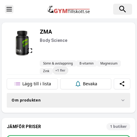
Toggle Sidebar
ZMA
Body Science
Sömn & avslappning
B-vitamin
Magnesium
+
1
fler
Zink
Lägg till i lista
Bevaka
Dela
Om produkten
1
butiker
JÄMFÖR PRISER