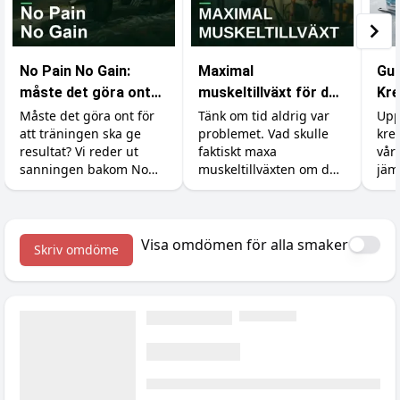
No Pain No Gain:
Maximal
Gui
måste det göra ont
muskeltillväxt för den
Kre
för att bygga
med obegränsad tid
du 
Måste det göra ont för
Tänk om tid aldrig var
Upp
att träningen ska ge
problemet. Vad skulle
kre
muskler?
resultat? Vi reder ut
faktiskt maxa
vår
sanningen bakom No
muskeltillväxten om du
jäm
Pain No Gain, vad
kunde träna, äta och
pri
träningsvärk faktiskt
sova precis så mycket
betyder och hur du
du ville? Vi går igenom
maxar återhämtningen.
vad forskningen säger
Visa omdömen för alla smaker
Skriv omdöme
om det verkliga taket.