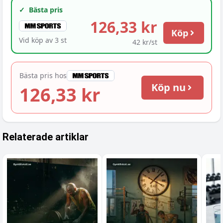
✓
Bästa pris
126,33 kr
Köp
Vid köp av
3
st
42 kr/st
Bästa pris hos
Köp nu
126,33 kr
Relaterade artiklar