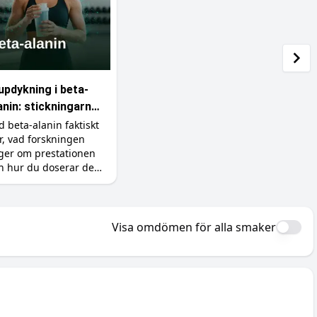
updykning i beta-
anin: stickningarna,
rnosinet och
d beta-alanin faktiskt
r, vad forskningen
fekten
ger om prestationen
h hur du doserar det
tt (inklusive varför du
rjar sticka i huden).
Visa omdömen för alla smaker