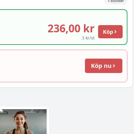
1
butiker
236,00 kr
Köp
3 kr/st
Köp nu