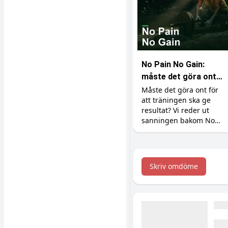
No Pain No Gain:
måste det göra ont
för att bygga
Måste det göra ont för
att träningen ska ge
muskler?
resultat? Vi reder ut
sanningen bakom No
Pain No Gain, vad
träningsvärk faktiskt
betyder och hur du
maxar återhämtningen.
Skriv omdöme