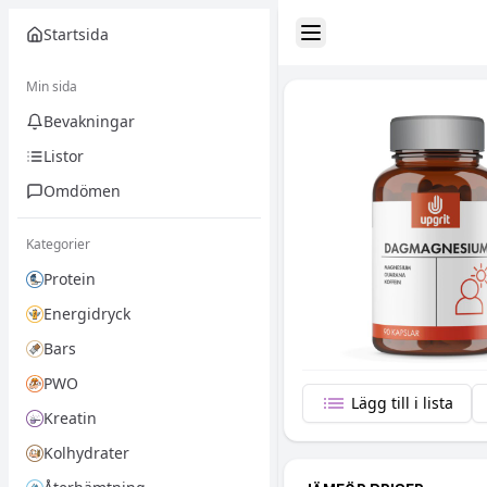
Startsida
Toggle Sidebar
Min sida
Bevakningar
Listor
Omdömen
Kategorier
Protein
Energidryck
Bars
PWO
Lägg till i lista
Kreatin
Kolhydrater