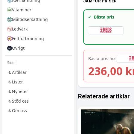
Återhämtning
JÄMFÖR PRISER
Vitaminer
✓
Bästa pris
Måltidsersättning
Ledvärk
Fettförbränning
Övrigt
Bästa pris hos
Sidor
236,00 k
Artiklar
Listor
Nyheter
Relaterade artiklar
Stöd oss
Om oss