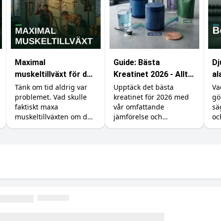
Maximal
Guide: Bästa
Dj
muskeltillväxt för den
Kreatinet 2026 - Allt
al
med obegränsad tid
du behöver veta
ka
Tänk om tid aldrig var
Upptäck det bästa
Va
problemet. Vad skulle
kreatinet för 2026 med
gö
ef
faktiskt maxa
vår omfattande
sä
muskeltillväxten om du
jämförelse och
oc
kunde träna, äta och
prisjämförelse.
rä
sova precis så mycket
bö
du ville? Vi går igenom
vad forskningen säger
om det verkliga taket.